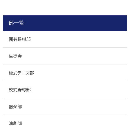
部一覧
囲碁将棋部
生徒会
硬式テニス部
軟式野球部
器楽部
演劇部