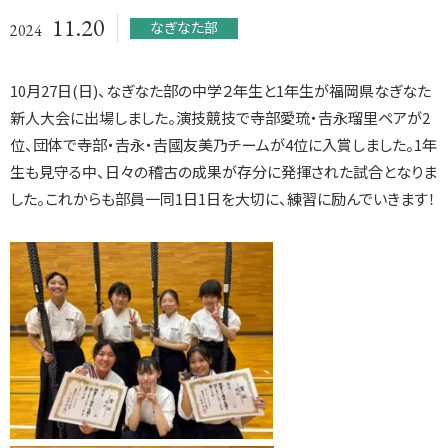
11.20
なぎなた部
2024
10月27日(日)、なぎなた部の中学２年生と1年生が福岡県なぎなた
新人大会に出場しました。演技競技で寺部愛琉・𠮷永瑠里ペアが2
位、団体で寺部・𠮷永・𠮷國友美乃チームが4位に入賞しました。1年
生も見守る中、日々の稽古の成果が存分に発揮された試合となりま
した。これからも部員一同1日1日を大切に、練習に励んでいきます！