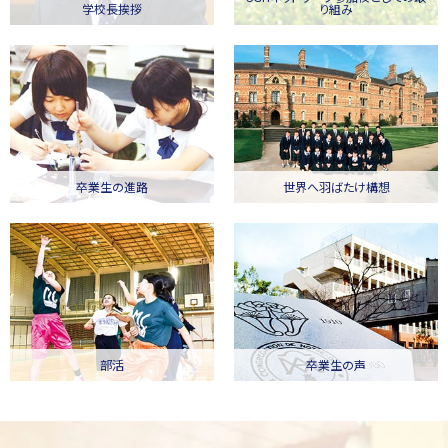
学校長挨拶
り組み
卒業生の進路
世界へ羽ばたけ構想
部活
卒業生の声