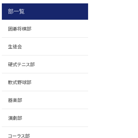
部一覧
囲碁将棋部
生徒会
硬式テニス部
軟式野球部
器楽部
演劇部
コーラス部