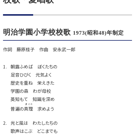
明治学園小学校校歌
1973(昭和48)年制定
作詞 藤原桂子 作曲 安永武一郎
朝露ふめば ぼくたちの
足音ひびく 元気よく
歴史を重ね 栄えきた
学園の森 わが母校
英知もて 知識を深め
ま
こと
普遍の
真
理
求めよう
光と風は わたしたちの
歌声はこぶ どこまでも