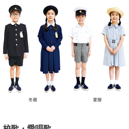
冬服
夏服
校歌・愛唱歌