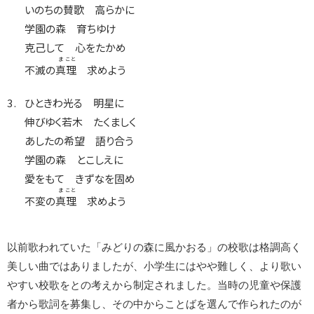
いのちの賛歌 高らかに
学園の森 育ちゆけ
克己して 心をたかめ
ま
こと
不滅の
真
理
求めよう
ひときわ光る 明星に
伸びゆく若木 たくましく
あしたの希望 語り合う
学園の森 とこしえに
愛をもて きずなを固め
ま
こと
不変の
真
理
求めよう
以前歌われていた「みどりの森に風かおる」の校歌は格調高く
美しい曲ではありましたが、小学生にはやや難しく、より歌い
やすい校歌をとの考えから制定されました。当時の児童や保護
者から歌詞を募集し、その中からことばを選んで作られたのが