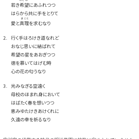
若き
希
望
にあふれつつ
はらから共に手をとりて
ま
こと
愛と
真
理
を求むなり
行く手はろけき道なれど
おなじ思いに結ばれて
希望の星をあおぎつつ
徳を慕いてはげむ時
心の花の匂うなり
光みなぎる空遠く
母校のほまれ身において
はばたく春を想いつつ
恵みゆたけきあけくれに
久遠の幸を祈るなり