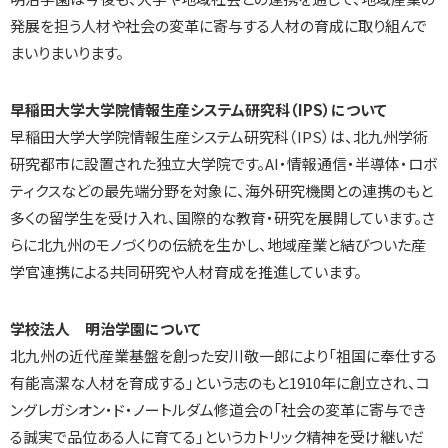
発展を担う人材や社会の変革に寄与する人材の育成に取り組んで
まいりまいります。
早稲田大学大学院情報生産システム研究科（IPS）
について
早稲田大学大学院情報生産システム研究科（IPS）は、北九州学術
研究都市に設置された独立大学院です。AI・情報通信・半導体・ロボ
ティクスなどの最先端分野を対象に、海外研究機関との連携のもと
多くの留学生を受け入れ、国際的な教育・研究を展開しています。さ
らに北九州のモノづくりの伝統を生かし、地域産業と結びついた産
学官連携による共同研究や人材育成を推進しています。
学校法人 明治学園について
北九州の近代産業基盤を創った安川敬一郎により「祖国に奉仕する
有能高潔な人材を育成する」という志のもと1910年に創立され、コ
ングレガシオン・ド・ノートルダム修道会の「社会の変革に寄与でき
る誠実で品位ある人に育てる」というカトリック精神を受け継いだ