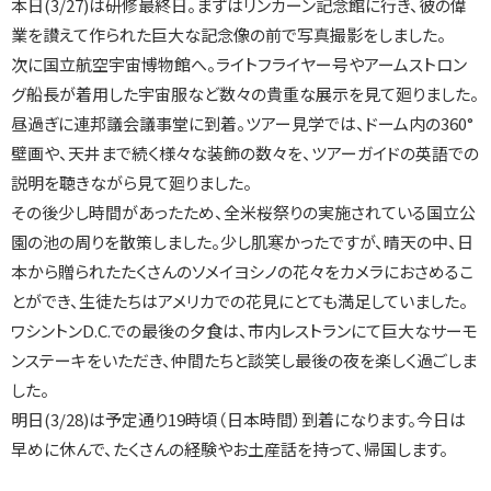
本日(3/27)は研修最終日。まずはリンカーン記念館に行き、彼の偉
業を讃えて作られた巨大な記念像の前で写真撮影をしました。
次に国立航空宇宙博物館へ。ライトフライヤー号やアームストロン
グ船長が着用した宇宙服など数々の貴重な展示を見て廻りました。
昼過ぎに連邦議会議事堂に到着。ツアー見学では、ドーム内の360°
壁画や、天井まで続く様々な装飾の数々を、ツアーガイドの英語での
説明を聴きながら見て廻りました。
その後少し時間があったため、全米桜祭りの実施されている国立公
園の池の周りを散策しました。少し肌寒かったですが、晴天の中、日
本から贈られたたくさんのソメイヨシノの花々をカメラにおさめるこ
とができ、生徒たちはアメリカでの花見にとても満足していました。
ワシントンD.C.での最後の夕食は、市内レストランにて巨大なサーモ
ンステーキをいただき、仲間たちと談笑し最後の夜を楽しく過ごしま
した。
明日(3/28)は予定通り19時頃（日本時間）到着になります。今日は
早めに休んで、たくさんの経験やお土産話を持って、帰国します。