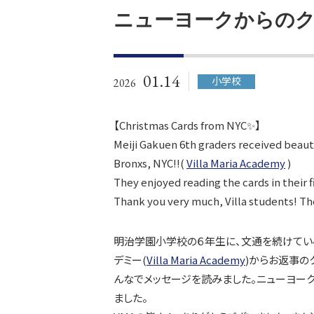
ニューヨークからの
01.14
小学校
2026
【Christmas Cards from NYC✨】
Meiji Gakuen 6th graders received beauti
Bronxs, NYC!!(
Villa Maria Academy
)
They enjoyed reading the cards in their f
Thank you very much, Villa students! The
明治学園小学校の６年生に、文通を続けてい
デミー(
Villa Maria Academy
)からお返事の
んなでメッセージを読みました。ニューヨー
ました。