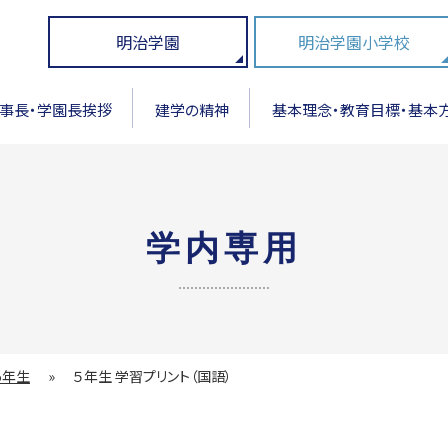
明治学園
明治学園小学校
事長・学園長挨拶
建学の精神
基本理念・教育目標・基本
学内専用
5年生
»
５年生 学習プリント（国語）